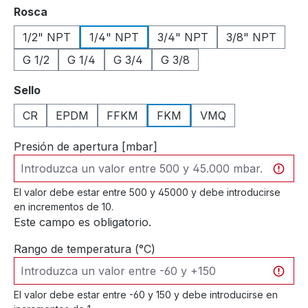
Seleccione
Rosca
1/2" NPT
1/4" NPT
3/4" NPT
3/8" NPT
G 1/2
G 1/4
G 3/4
G 3/8
Seleccione
Sello
CR
EPDM
FFKM
FKM
VMQ
Presión de apertura [mbar]
El valor debe estar entre 500 y 45000 y debe introducirse
en incrementos de 10.
Este campo es obligatorio.
Rango de temperatura (°C)
El valor debe estar entre -60 y 150 y debe introducirse en