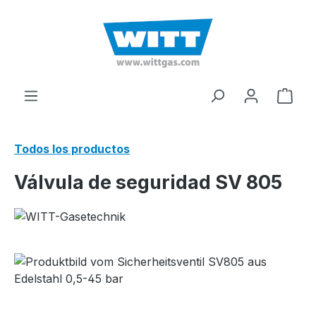
enido principal
El c
Todos los productos
Válvula de seguridad SV 805
Omitir galería de imágenes