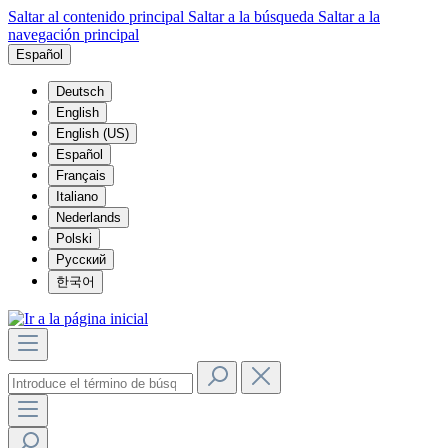
Saltar al contenido principal
Saltar a la búsqueda
Saltar a la
navegación principal
Español
Deutsch
English
English (US)
Español
Français
Italiano
Nederlands
Polski
Русский
한국어