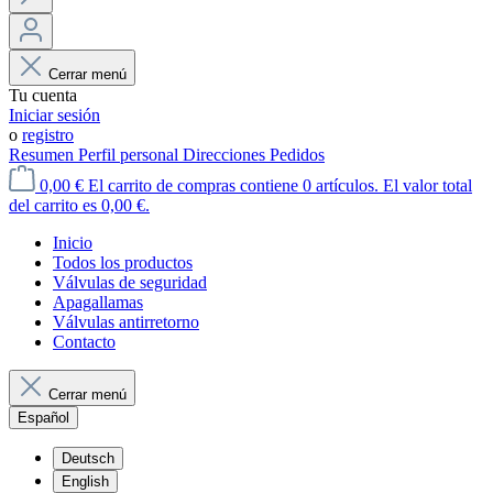
Cerrar menú
Tu cuenta
Iniciar sesión
o
registro
Resumen
Perfil personal
Direcciones
Pedidos
0,00 €
El carrito de compras contiene 0 artículos. El valor total
del carrito es 0,00 €.
Inicio
Todos los productos
Válvulas de seguridad
Apagallamas
Válvulas antirretorno
Contacto
Cerrar menú
Español
Deutsch
English