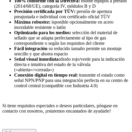
100% conforme con la Directiva:
esobre equipos a presión
(2014/68/UE), categoría IV, módulos B y D
Precisión certificada por TÜV:
presión de apertura
preajustada e individual con certificado oficial TÜV
Máxima robustez:
isponible opcionalmente en acero
inoxidable resistente o latón
Optimizado para los medios:
selección del material de
sellado que se adapta perfectamente al tipo de gas
correspondiente o según los requisitos del cliente
Fácil integración
su reducido tamaño permite un montaje
sencillo y que ahorra espacio
Señal visual inmediata:
diodo rojo/verde para la indicación
directa e intuitiva del estado de la válvula
(«abierta»/«cerrada»)
Conexión digital en tiempo real:
transmite el estado como
señal NPN/PNP para una integración perfecta en su centro de
control central (compatible con Industria 4.0)
Si tiene requisitos especiales o deseos particulares, póngase en
contacto con nosotros, ¡estaremos encantados de ayudarle!