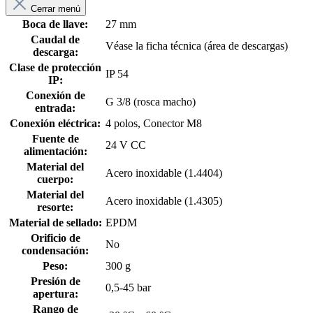
Cerrar menú
Boca de llave:
27 mm
Caudal de
Véase la ficha técnica (área de descargas)
descarga:
Clase de protección
IP 54
IP:
Conexión de
G 3/8 (rosca macho)
entrada:
Conexión eléctrica:
4 polos, Conector M8
Fuente de
24 V CC
alimentación:
Material del
Acero inoxidable (1.4404)
cuerpo:
Material del
Acero inoxidable (1.4305)
resorte:
Material de sellado:
EPDM
Orificio de
No
condensación:
Peso:
300 g
Presión de
0,5-45 bar
apertura:
Rango de