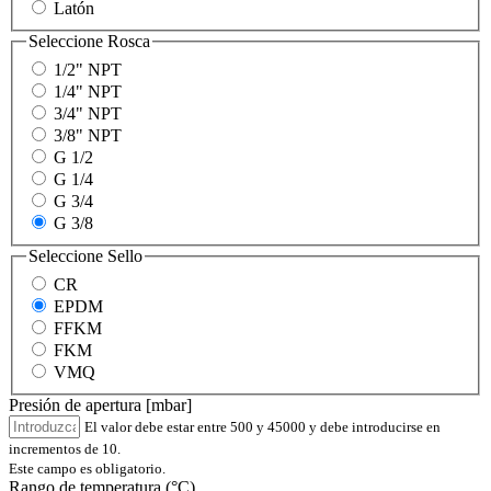
Latón
Seleccione
Rosca
1/2" NPT
1/4" NPT
3/4" NPT
3/8" NPT
G 1/2
G 1/4
G 3/4
G 3/8
Seleccione
Sello
CR
EPDM
FFKM
FKM
VMQ
Presión de apertura [mbar]
El valor debe estar entre 500 y 45000 y debe introducirse en
incrementos de 10.
Este campo es obligatorio.
Rango de temperatura (°C)