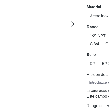
Seleccione
Material
Acero inox
Seleccione
Rosca
1/2" NPT
G 3/4
G
Seleccione
Sello
CR
EP
Presión de a
El valor debe 
Este campo e
Rango de tem