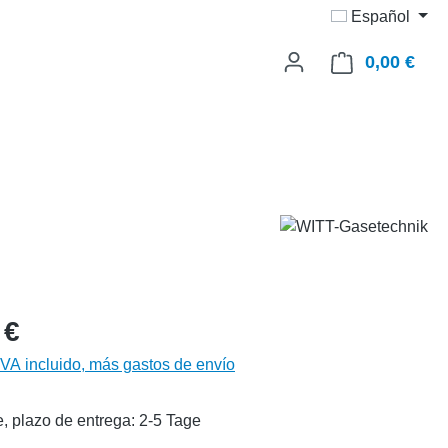
Español
0,00 €
El c
 €
IVA incluido, más gastos de envío
, plazo de entrega: 2-5 Tage