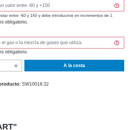
estar entre -60 y 150 y debe introducirse en incrementos de 1.
s obligatorio.
s obligatorio.
 del producto: introduce la cantidad desea
A la cesta
producto:
SW10018.32
MART"