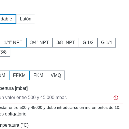
idable
Latón
1/4" NPT
3/4" NPT
3/8" NPT
G 1/2
G 1/4
 3/8
DM
FFKM
FKM
VMQ
pertura [mbar]
estar entre 500 y 45000 y debe introducirse en incrementos de 10.
s obligatorio.
peratura (°C)