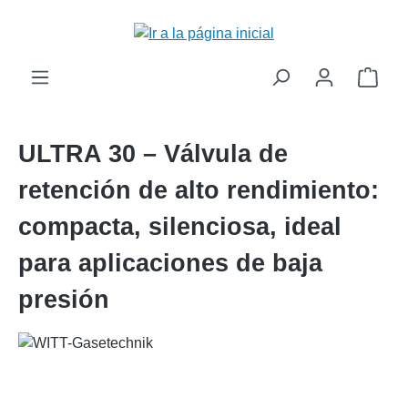
enido principal
El c
ULTRA 30 – Válvula de
retención de alto rendimiento:
compacta, silenciosa, ideal
para aplicaciones de baja
presión
Omitir galería de imágenes