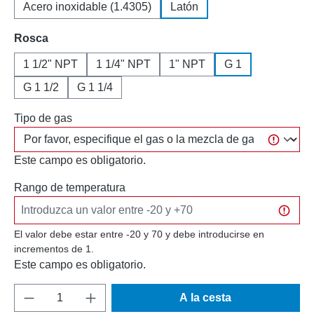
Acero inoxidable (1.4305)
Latón
Seleccione
Rosca
1 1/2" NPT
1 1/4" NPT
1" NPT
G 1
G 1 1/2
G 1 1/4
Tipo de gas
Este campo es obligatorio.
Rango de temperatura
El valor debe estar entre -20 y 70 y debe introducirse en
incrementos de 1.
Este campo es obligatorio.
Cantidad del producto: introduce la cantida
A la cesta