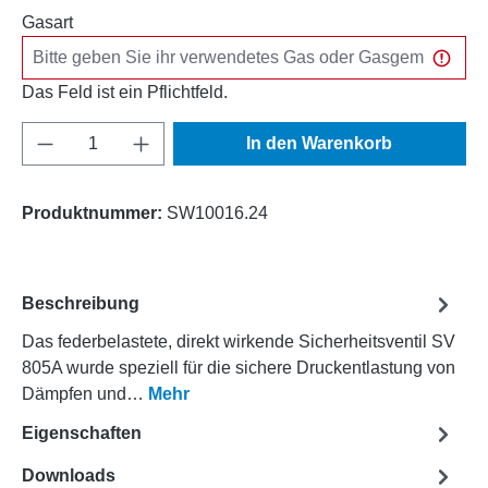
Gasart
Das Feld ist ein Pflichtfeld.
Produkt Anzahl: Gib den gewünschten Wert e
In den Warenkorb
Produktnummer:
SW10016.24
Beschreibung
Das federbelastete, direkt wirkende Sicherheitsventil SV
805A wurde speziell für die sichere Druckentlastung von
Dämpfen und…
Mehr
Eigenschaften
Downloads